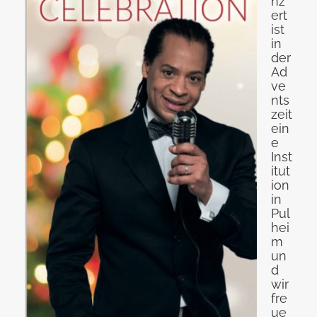
nz
ert
ist
in
der
Ad
ve
nts
zeit
ein
e
Inst
itut
ion
in
Pul
hei
m
un
d
wir
fre
ue