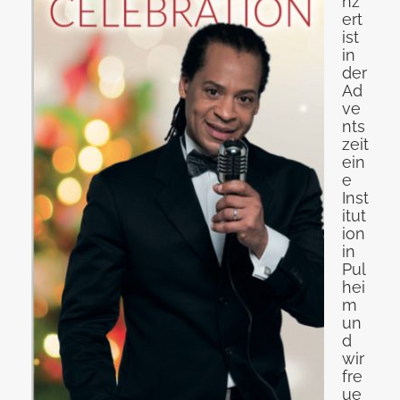
nz
ert
ist
in
der
Ad
ve
nts
zeit
ein
e
Inst
itut
ion
in
Pul
hei
m
un
d
wir
fre
ue